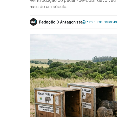
Reintrodução do pecari-de-colar devolveu 
mais de um século.
5 minutos de leitur
Redação O Antagonista