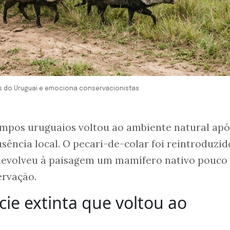
os do Uruguai e emociona conservacionistas
mpos uruguaios voltou ao ambiente natural apó
sência local. O pecari-de-colar foi reintroduzi
devolveu à paisagem um mamífero nativo pouco
ervação.
cie extinta que voltou ao