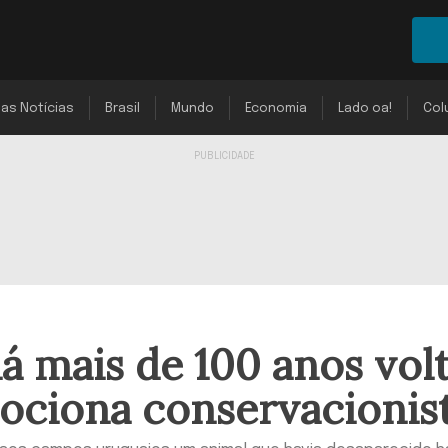
mas Notícias
Brasil
Mundo
Economia
Lado oa!
Col
á mais de 100 anos vol
ociona conservacionis