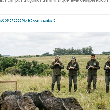
aos campos uruguaios um animal que havia desaparecido h
a
05.07.2026 19:43
comentários 0