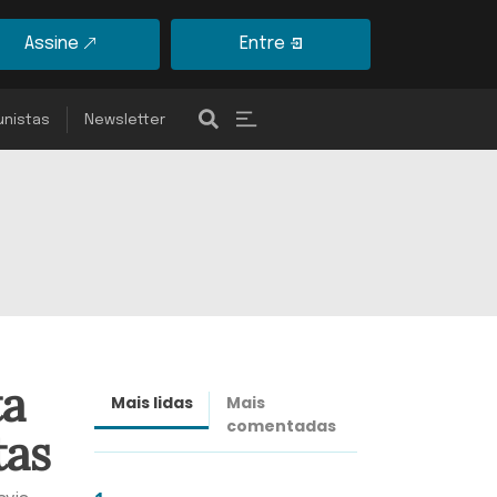
Assine
Entre
unistas
Newsletter
ta
Mais lidas
Mais
Últimas
comentadas
notícias
tas