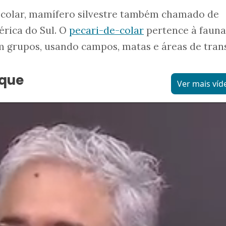
e-colar, mamífero silvestre também chamado de
érica do Sul. O
pecari-de-colar
pertence à fauna
em grupos, usando campos, matas e áreas de tran
aque
Ver mais víd