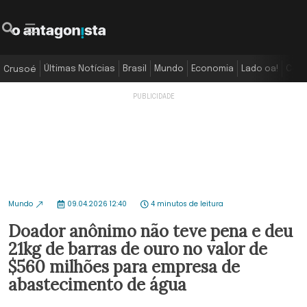
Últimas Notícias
Brasil
Mundo
Economia
Lado oa!
Colu
Crusoé
Mundo
09.04.2026 12:40
4 minutos de leitura
Doador anônimo não teve pena e deu
21kg de barras de ouro no valor de
$560 milhões para empresa de
abastecimento de água