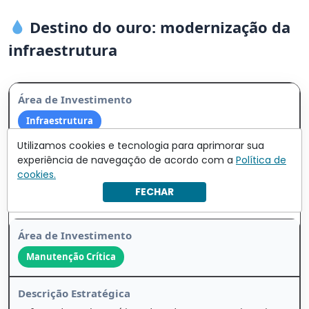
Destino do ouro: modernização da
infraestrutura
Infraestrutura
Utilizamos cookies e tecnologia para aprimorar sua
experiência de navegação de acordo com a
Política de
cookies.
Substituição de canos antigos e deteriorados, reduzindo
riscos de vazamentos e falhas no abastecimento.
FECHAR
Manutenção Crítica