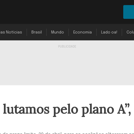
mas Notícias
Brasil
Mundo
Economia
Lado oa!
Col
lutamos pelo plano A”,