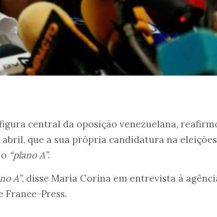
igura central da oposição venezuelana, reafirm
e abril, que a sua própria candidatura na eleiçõe
 o
“plano A”
.
no A”
, disse María Corina em entrevista à agênci
e France-Press.