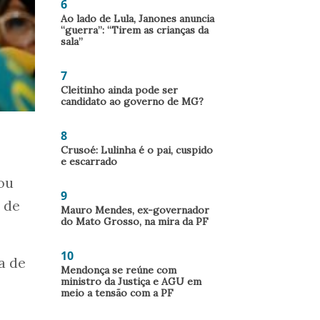
6
Ao lado de Lula, Janones anuncia
“guerra”: “Tirem as crianças da
sala”
7
Cleitinho ainda pode ser
candidato ao governo de MG?
8
Crusoé: Lulinha é o pai, cuspido
e escarrado
ou
9
s de
Mauro Mendes, ex-governador
do Mato Grosso, na mira da PF
10
a de
Mendonça se reúne com
ministro da Justiça e AGU em
meio a tensão com a PF