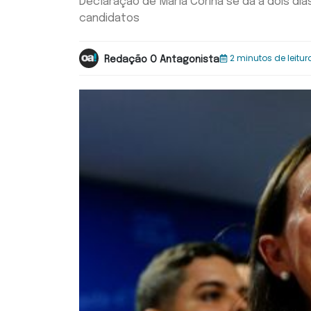
Declaração de María Corina se dá a dois dias
candidatos
2 minutos de leitur
Redação O Antagonista