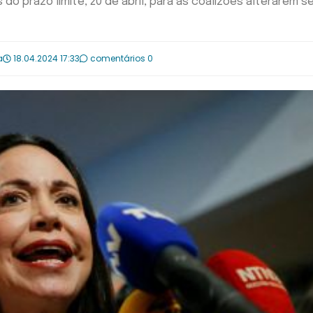
 do prazo limite, 20 de abril, para as coalizões alterarem s
a
18.04.2024 17:33
comentários 0