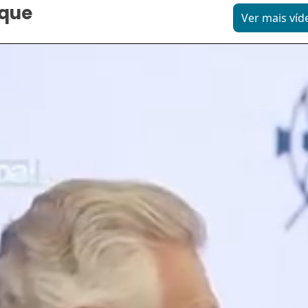
aque
Ver mais víd