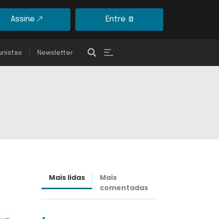
Assine
Entre
unistas
Newsletter
Mais lidas
Mais
Últimas
comentadas
notícias