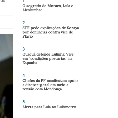
1
eus
O segredo de Moraes, Lula e
Alcolumbre
2
STF pede explicações de Soraya
por denúncias contra vice de
Flávio
3
Quaquá defende Lulinha: Vive
em “condições precárias” na
Espanha
4
Chefes da PF manifestam apoio
a diretor-geral em meio a
tensão com Mendonça
5
Alerta para Lula no Lulômetro