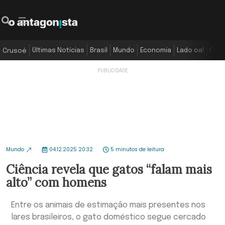
Últimas Notícias
Brasil
Mundo
Economia
Lado oa!
Colu
Crusoé
Mundo
04.12.2025 20:32
5 minutos de leitura
Ciência revela que gatos “falam mais
alto” com homens
Entre os animais de estimação mais presentes nos
lares brasileiros, o gato doméstico segue cercado