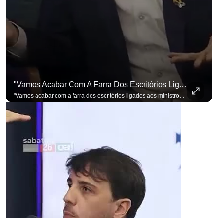
"Vamos Acabar Com A Farra Dos Escritórios Ligados Aos Ministros Do STF"
"Vamos acabar com a farra dos escritórios ligados aos ministros do STF". Essa foi a resposta de Renan Santos ao ser questionado sobre o Judiciário. Se você busca informação com credibilidade, inscreva-se agora e ative o