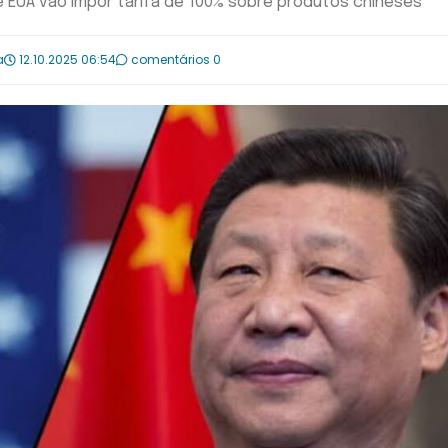
e EUA vão impor tarifa de 100% sobre produtos chineses
a
12.10.2025 06:54
comentários 0