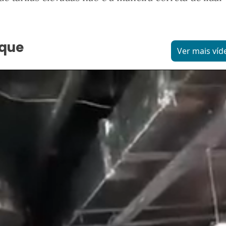
aque
Ver mais víd