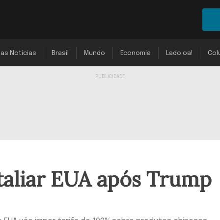
mas Notícias
Brasil
Mundo
Economia
Lado oa!
Col
taliar EUA após Trump