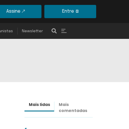
Assine
Entre
unistas
Newsletter
Mais lidas
Mais
Últimas
comentadas
notícias