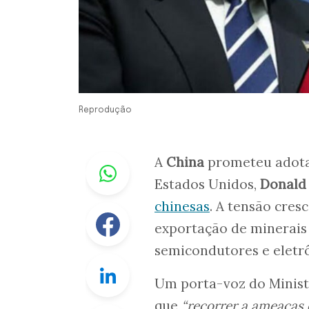
Reprodução
Whastapp
A
China
prometeu adota
Estados Unidos,
Donald
chinesas
. A tensão cres
Facebook
exportação de minerais 
semicondutores e eletrô
Linkedin
Um porta-voz do Minist
que
“recorrer a ameaças 