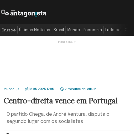
Últimas Notícias
Brasil
Mundo
Economia
Lado oa!
Colu
Crusoé
Mundo
18.05.2025 17:05
2 minutos de leitura
Centro-direita vence em Portugal
O partido Chega, de André Ventura, disputa o
segundo lugar com os socialistas