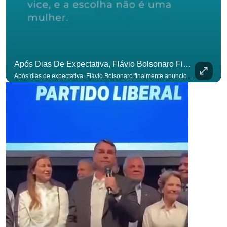
Após Dias De Expectativa, Flávio Bolsonaro Finalmente Anunciou Seu Vice. #OAntagonista
Após dias de expectativa, Flávio Bolsonaro finalmente anunciou seu vice. #OAntagonista Se você busca informação com credibilidade, inscreva-se agora e ative o