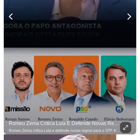
Romeu Zema Critica Lula E Defende Novas Regras Para O STF. #OAntagonista
Romeu Zema critica Lula e defende novas regras para o STF. #OAntagonista Se você busca informação com credibilidade, inscreva-se agora e ative o