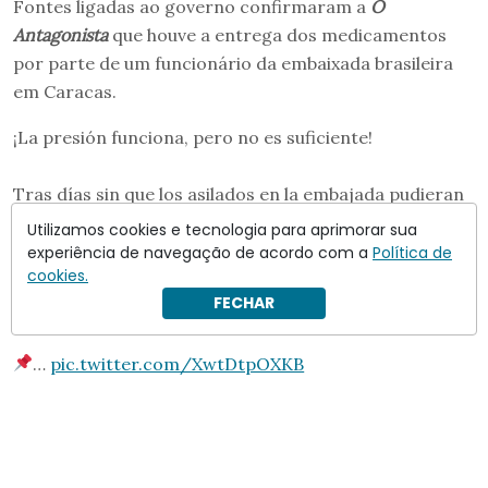
Fontes ligadas ao governo confirmaram a
O
Antagonista
que houve a entrega dos medicamentos
por parte de um funcionário da embaixada brasileira
em Caracas.
¡La presión funciona, pero no es suficiente!
Tras días sin que los asilados en la embajada pudieran
recibir medicinas para el corazón, por primera vez un
Utilizamos cookies e tecnologia para aprimorar sua
funcionario de Brasil pudo entregar los medicamentos
experiência de navegação de acordo com a
Política de
cookies.
en la embajada de Argentina en Caracas. Pero esto no
FECHAR
es suficiente.
…
pic.twitter.com/XwtDtpOXKB