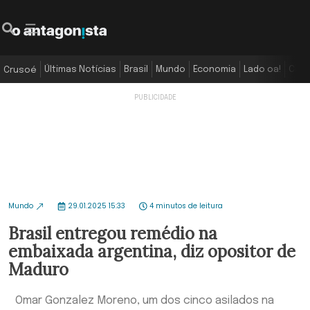
Últimas Notícias
Brasil
Mundo
Economia
Lado oa!
Colu
Crusoé
Mundo
29.01.2025 15:33
4 minutos de leitura
Brasil entregou remédio na
embaixada argentina, diz opositor de
Maduro
Omar Gonzalez Moreno, um dos cinco asilados na