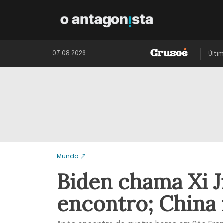
07.08.2026
Últi
Mundo
Biden chama Xi J
encontro; China 