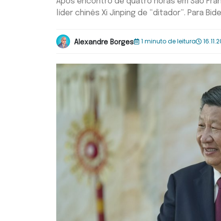
Após encontro de quatro horas em São Franc
líder chinês Xi Jinping de “ditador”. Para Biden
1 minuto de leitura
16.11.
Alexandre Borges