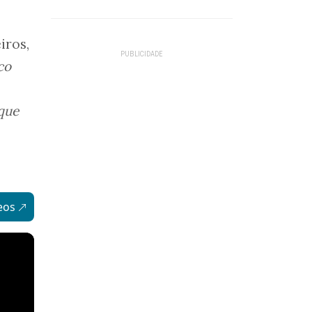
iros,
co
que
eos