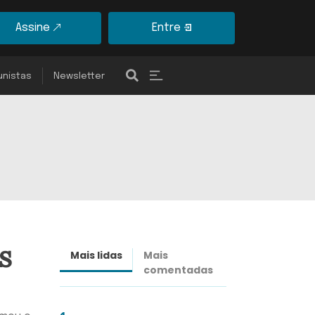
Assine
Entre
unistas
Newsletter
s
Mais lidas
Mais
Últimas
comentadas
notícias