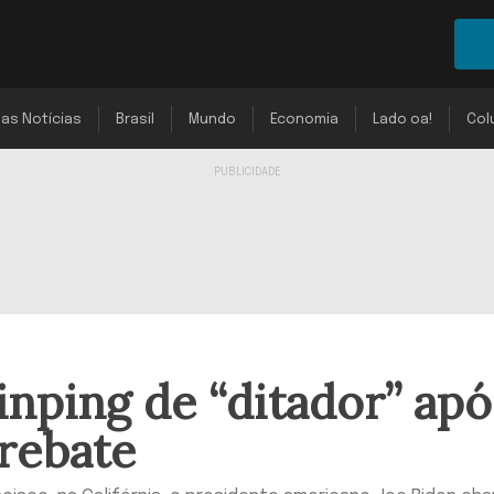
mas Notícias
Brasil
Mundo
Economia
Lado oa!
Col
inping de “ditador” apó
rebate