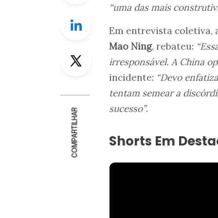
“uma das mais construtiv
Linkedin
Em entrevista coletiva,
Mao Ning
, rebateu:
“Ess
Twitter
irresponsável. A China o
incidente:
“Devo enfatiz
tentam semear a discórdia
sucesso”
.
COMPARTILHAR
Shorts Em Dest