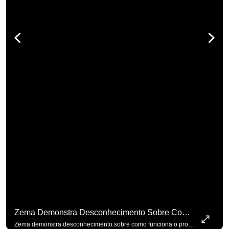
Zema Demonstra Desconhecimento Sobre Como Funciona O Processo De Mudança Das Leis. #OAntagonista
Zema demonstra desconhecimento sobre como funciona o processo de mudança das leis. #OAntagonista Se você busca informação com credibilidade, inscreva-se agora e ative o