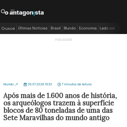
Últimas Notícias
Brasil
Mundo
Economia
Lado oa!
Colu
Crusoé
Mundo
05.07.2026 19:33
7 minutos de leitura
Após mais de 1.600 anos de história,
os arqueólogos trazem à superfície
blocos de 80 toneladas de uma das
Sete Maravilhas do mundo antigo