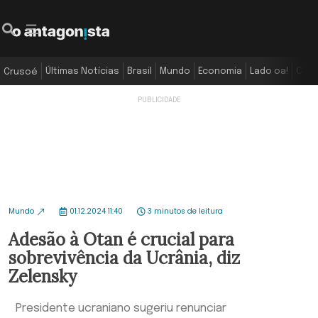
Últimas Notícias
Brasil
Mundo
Economia
Lado oa!
Colu
Crusoé
Mundo
01.12.2024 11:40
3 minutos de leitura
Adesão à Otan é crucial para
sobrevivência da Ucrânia, diz
Zelensky
Presidente ucraniano sugeriu renunciar