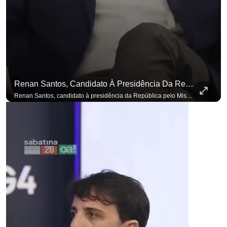
Renan Santos, Candidato À Presidência Da República Pelo Missão, Defende Aplicar Reformas Fiscais
Renan Santos, candidato à presidência da República pelo Missão, defende aplicar reformas fiscais impopulares para conter aumento incontrolado dos gastos e dívida pública, garantindo que essas medidas afetarão positivamente o ambiente econômico no Brasil. Se você busca informação com credibilidade, inscreva-se agora e ative o