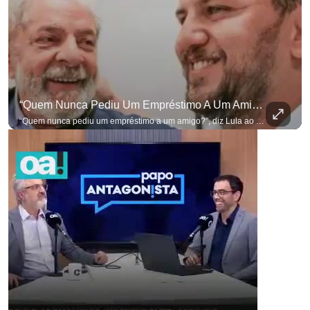
“Quem Nunca Pediu Um Empréstimo A Um Amigo?”, Diz Lula Ao Defender Seu Ex-Chefe De Gabinete
“Quem nunca pediu um empréstimo a um amigo?”, diz Lula ao defender seu ex-chefe de gabinete Marcola, que recebeu R$ 249 mil de uma empresa ligada a uma amiga de Lulinha. #OAntagonista Se você busca informação com credibilidade, inscreva-se agora e ative o