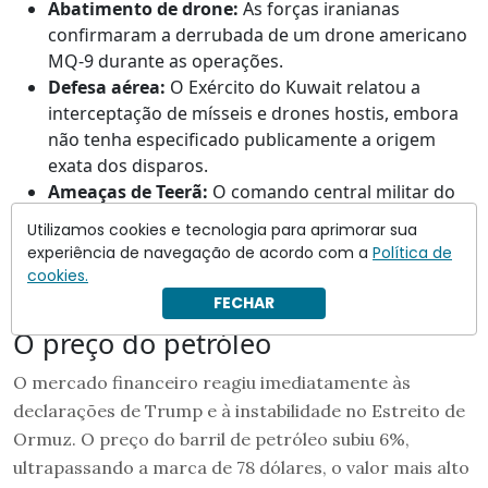
Abatimento de drone:
As forças iranianas
confirmaram a derrubada de um drone americano
MQ-9 durante as operações.
Defesa aérea:
O Exército do Kuwait relatou a
interceptação de mísseis e drones hostis, embora
não tenha especificado publicamente a origem
exata dos disparos.
Ameaças de Teerã:
O comando central militar do
Irã classificou os ataques americanos como um
“ato
Utilizamos cookies e tecnologia para aprimorar sua
explícito de agressão”
e prometeu uma resposta
experiência de navegação de acordo com a
Política de
esmagadora contra qualquer interferência na
cookies.
gestão do Estreito de Ormuz.
FECHAR
O preço do petróleo
O mercado financeiro reagiu imediatamente às
declarações de Trump e à instabilidade no Estreito de
Ormuz. O preço do barril de petróleo subiu 6%,
ultrapassando a marca de 78 dólares, o valor mais alto