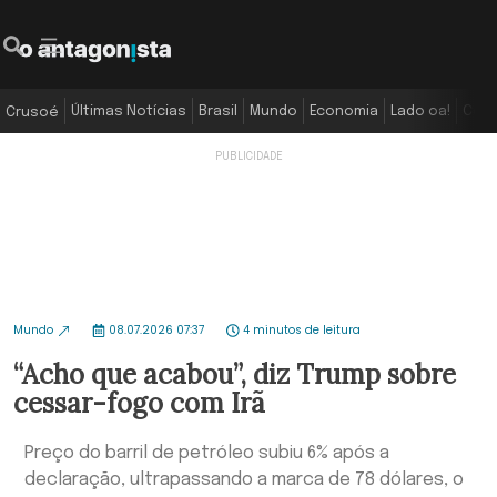
Últimas Notícias
Brasil
Mundo
Economia
Lado oa!
Colu
Crusoé
Mundo
08.07.2026 07:37
4 minutos de leitura
“Acho que acabou”, diz Trump sobre
cessar-fogo com Irã
Preço do barril de petróleo subiu 6% após a
declaração, ultrapassando a marca de 78 dólares, o