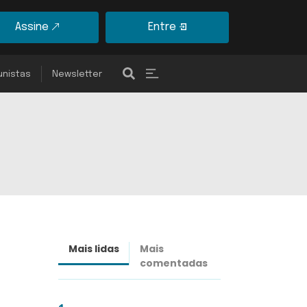
Assine
Entre
unistas
Newsletter
Mais lidas
Mais
Últimas
comentadas
notícias