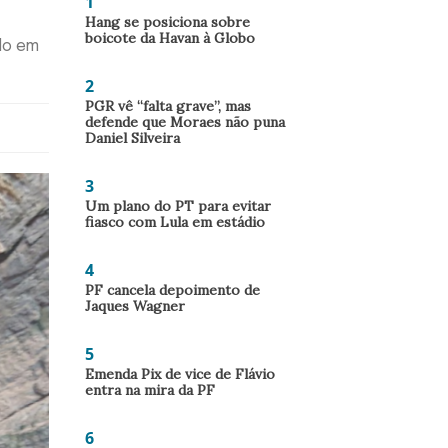
1
Hang se posiciona sobre
boicote da Havan à Globo
do em
2
PGR vê “falta grave”, mas
defende que Moraes não puna
Daniel Silveira
3
Um plano do PT para evitar
fiasco com Lula em estádio
4
PF cancela depoimento de
Jaques Wagner
5
Emenda Pix de vice de Flávio
entra na mira da PF
6