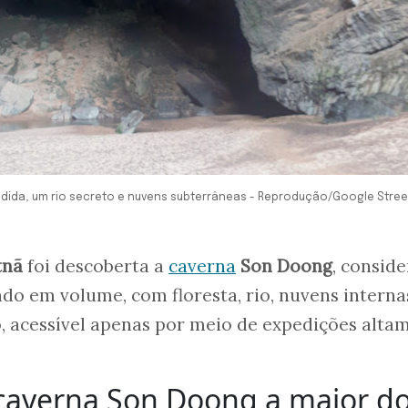
dida, um rio secreto e nuvens subterrâneas - Reprodução/Google Stree
tnã
foi descoberta a
caverna
Son Doong
, consid
o em volume, com floresta, rio, nuvens interna
, acessível apenas por meio de expedições alta
 caverna Son Doong a maior d