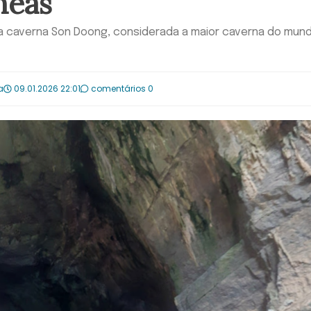
neas
 a caverna Son Doong, considerada a maior caverna do mun
a
09.01.2026 22:01
comentários 0