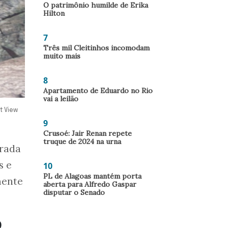
O patrimônio humilde de Erika
Hilton
7
Três mil Cleitinhos incomodam
muito mais
8
Apartamento de Eduardo no Rio
vai a leilão
t View
9
Crusoé: Jair Renan repete
truque de 2024 na urna
erada
s e
10
PL de Alagoas mantém porta
mente
aberta para Alfredo Gaspar
disputar o Senado
o