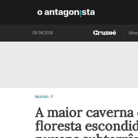
08.08.2026
Últi
Mundo
A maior caverna
floresta escondid