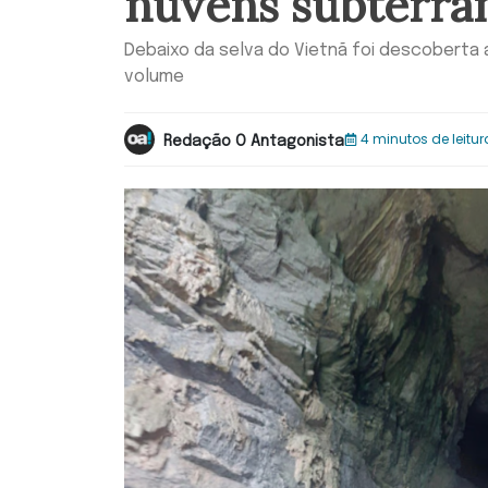
nuvens subterrâ
Debaixo da selva do Vietnã foi descoberta
volume
4 minutos de leitur
Redação O Antagonista