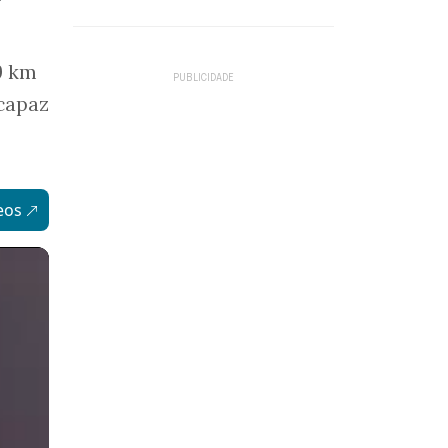
9 km
capaz
eos