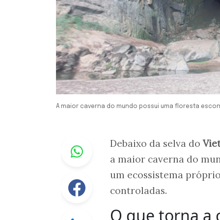
A maior caverna do mundo possui uma floresta escon
Whastapp
Debaixo da selva do
Vie
a maior caverna do mund
um ecossistema próprio
Facebook
controladas.
O que torna a
Linkedin