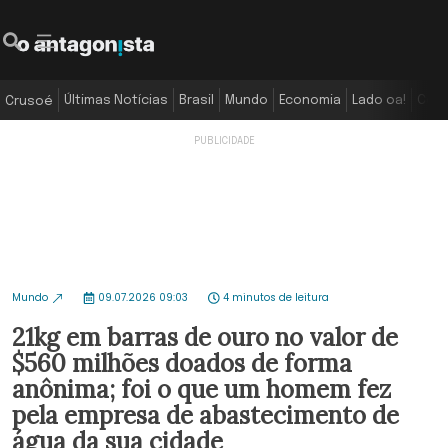
Últimas Notícias
Brasil
Mundo
Economia
Lado oa!
Colu
Crusoé
Mundo
09.07.2026 09:03
4 minutos de leitura
21kg em barras de ouro no valor de
$560 milhões doados de forma
anônima; foi o que um homem fez
pela empresa de abastecimento de
água da sua cidade