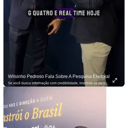
Wilsinho Pedroso Fala Sobre A Pesquisa Eleitoral
para não perder nenhuma atualização!
Ouça O Antagonista nos principais 
Se você busca informação com credibilidade, inscreva-se agora e ative o
p