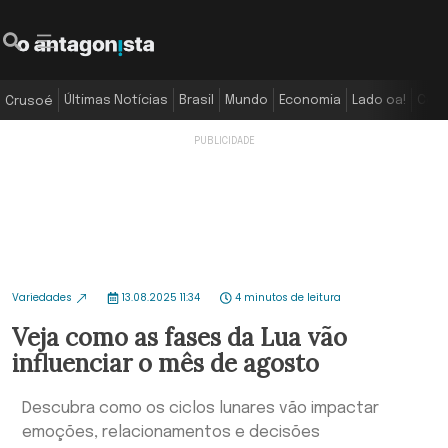
Últimas Notícias
Brasil
Mundo
Economia
Lado oa!
Colu
Crusoé
Variedades
13.08.2025 11:34
4 minutos de leitura
Veja como as fases da Lua vão
influenciar o mês de agosto
Descubra como os ciclos lunares vão impactar
emoções, relacionamentos e decisões