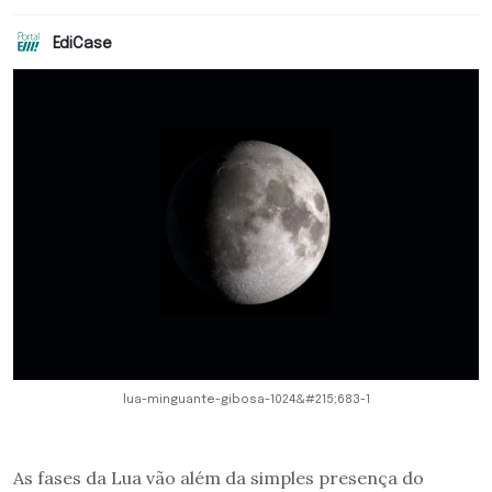
EdiCase
lua-minguante-gibosa-1024&#215;683-1
As fases da Lua vão além da simples presença do