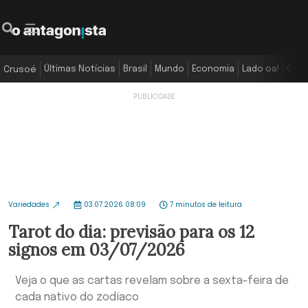
Últimas Notícias
Brasil
Mundo
Economia
Lado oa!
Colu
Crusoé
Variedades
03.07.2026 08:09
7 minutos de leitura
Tarot do dia: previsão para os 12
signos em 03/07/2026
Veja o que as cartas revelam sobre a sexta-feira de
cada nativo do zodíaco