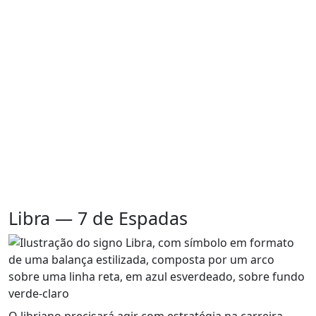
Libra — 7 de Espadas
O libriano precisará agir com estratégia na carreira,