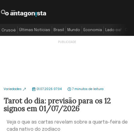
Últimas Notícias
Brasil
Mundo
Economia
Lado oa!
Colu
Crusoé
Variedades
01.07.2026 07:04
7 minutos de leitura
Tarot do dia: previsão para os 12
signos em 01/07/2026
Veja o que as cartas revelam sobre a quarta-feira de
cada nativo do zodíaco