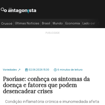
Últimas Notícias
Brasil
Mundo
Economia
Lado oa!
Colu
Crusoé
Variedades
02.06.2026 15:30
6 minutos de leitura
Psoríase: conheça os sintomas da
doença e fatores que podem
desencadear crises
Condição inflamatória crônica e imunomediada afeta