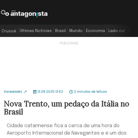
Últimas Notícias
Brasil
Mundo
Economia
Lado oa!
Colu
Crusoé
Variedades
13.08.2025 13:52
2 minutos de leitura
Nova Trento, um pedaço da Itália no
Brasil
Cidade catarinense fica a cerca de uma hora do
Aeroporto Internacional de Navegantes e é um dos