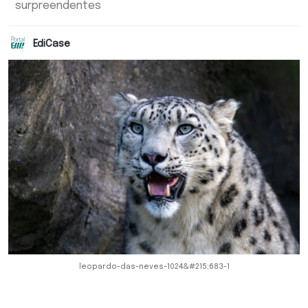
surpreendentes
EdiCase
leopardo-das-neves-1024&#215;683-1