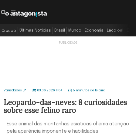
Últimas Notícias
Brasil
Mundo
Economia
Lado oa!
Colu
Crusoé
Variedades
03.06.2026 11:04
5 minutos de leitura
Leopardo-das-neves: 8 curiosidades
sobre esse felino raro
Esse animal das montanhas asiáticas chama atenção
pela aparência imponente e habilidades