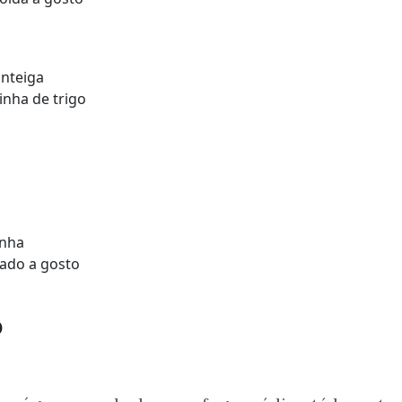
anteiga
inha de trigo
anha
lado a gosto
o