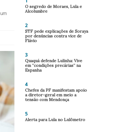
1
O segredo de Moraes, Lula e
Alcolumbre
 um
2
STF pede explicações de Soraya
por denúncias contra vice de
Flávio
3
Quaquá defende Lulinha: Vive
em “condições precárias” na
Espanha
4
Chefes da PF manifestam apoio
a diretor-geral em meio a
tensão com Mendonça
5
Alerta para Lula no Lulômetro