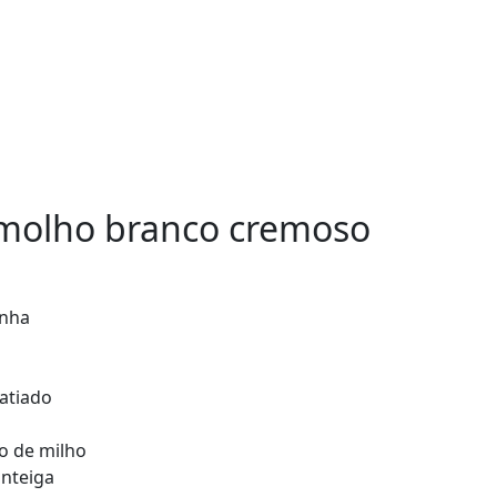
 molho branco cremoso
anha
fatiado
o de milho
anteiga