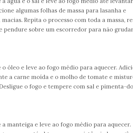
a água e o sal e leve ao fogo médio até levanta
icione algumas folhas de massa para lasanha e
m macias. Repita o processo com toda a massa, re
e pendure sobre um escorredor para não grudar
o óleo e leve ao fogo médio para aquecer. Adic
nte a carne moída e o molho de tomate e mistur
 Desligue o fogo e tempere com sal e pimenta-d
 a manteiga e leve ao fogo médio para aquecer.