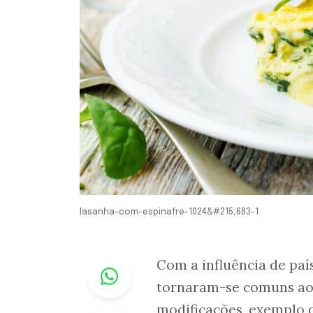
lasanha-com-espinafre-1024&#215;683-1
Whastapp
Com a influência de paí
tornaram-se comuns ao 
modificações, exemplo 