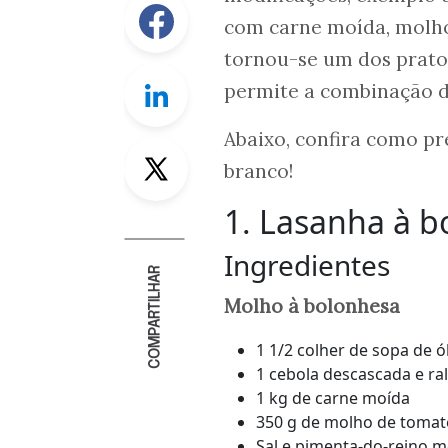
Facebook
com carne moída, molho
tornou-se um dos pratos 
Linkedin
permite a combinação de
Abaixo, confira como pr
Twitter
branco!
1. Lasanha à 
Ingredientes
COMPARTILHAR
Molho à bolonhesa
1 1/2 colher de sopa de ó
1 cebola descascada e ra
1 kg de carne moída
350 g de molho de tomat
Sal e pimenta-do-reino 