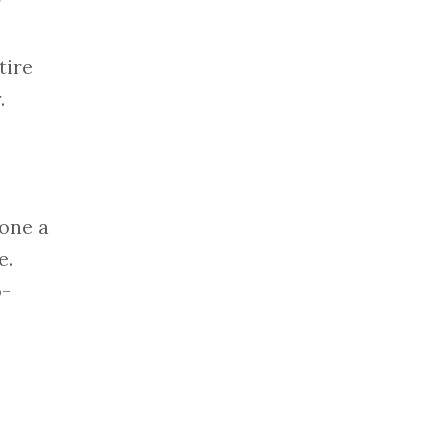
r
tire
.
ione a
e.
o-