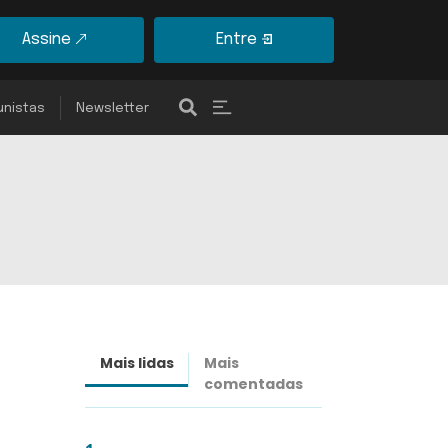
Assine
Entre
unistas
Newsletter
Mais lidas
Mais
Últimas
comentadas
notícias