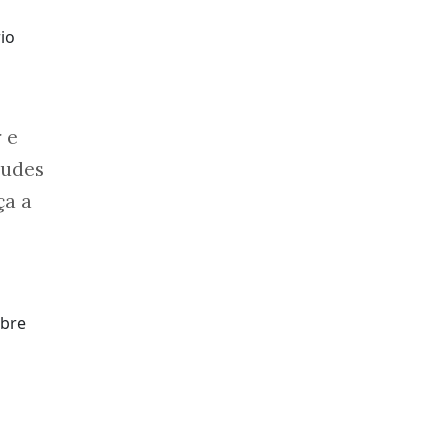
io
 e
tudes
ça a