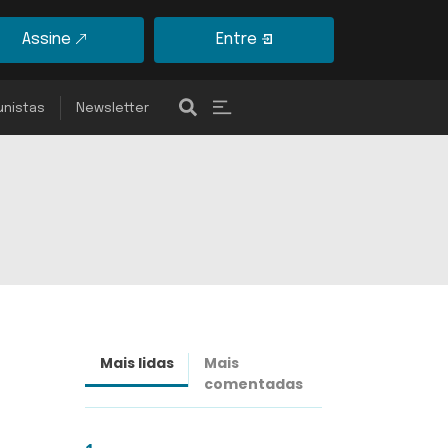
Assine
Entre
unistas
Newsletter
Mais lidas
Mais
Últimas
comentadas
notícias