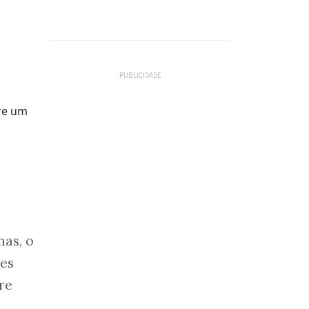
|
nas, o
es
re