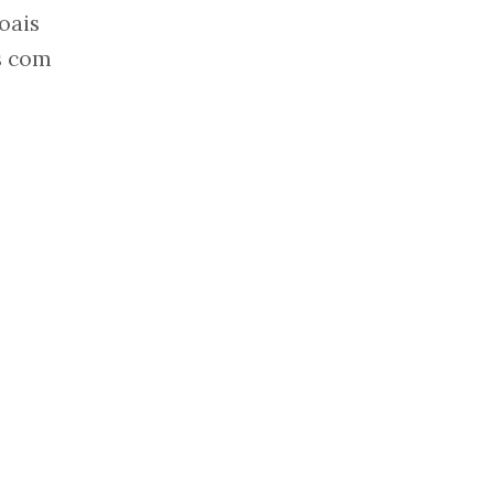
oais
s com