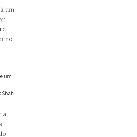
rá um
ar
re-
am no
: Shah
r a
s
ndo