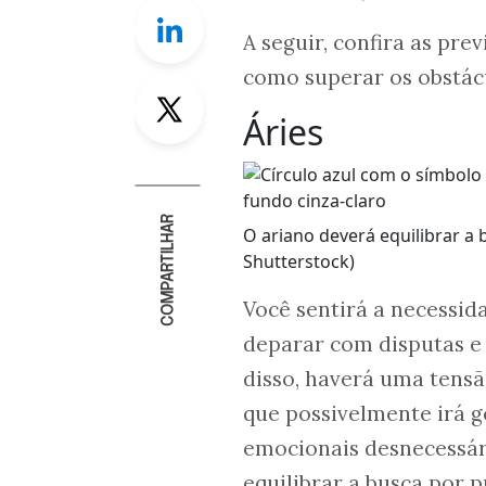
Linkedin
A seguir, confira as pr
como superar os obstácu
Twitter
Áries
COMPARTILHAR
O ariano deverá equilibrar a
Shutterstock)
Você sentirá a necessid
deparar com disputas e 
disso, haverá uma tensã
que possivelmente irá 
emocionais desnecessári
equilibrar a busca por 