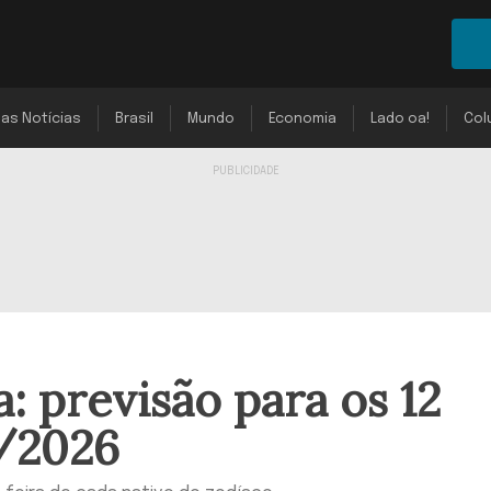
mas Notícias
Brasil
Mundo
Economia
Lado oa!
Col
: previsão para os 12
/2026