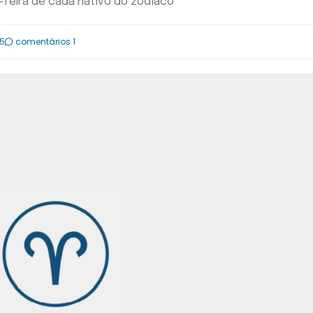
-feira de cada nativo do zodíaco
05
comentários 1