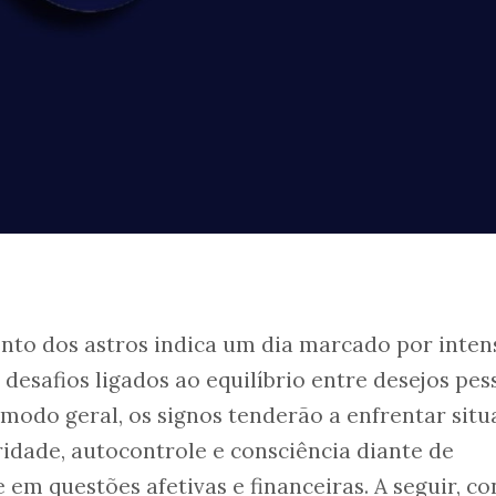
nto dos astros indica um dia marcado por inten
desafios ligados ao equilíbrio entre desejos pes
 modo geral, os signos tenderão a enfrentar sit
idade, autocontrole e consciência diante de
em questões afetivas e financeiras. A seguir, co