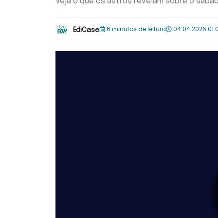
Veja o que os astros revelam sobre o sába
6 minutos de leitura
04.04.2026 01:
EdiCase