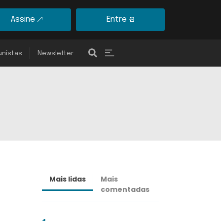
Assine
Entre
unistas
Newsletter
Mais lidas
Mais
Últimas
comentadas
notícias