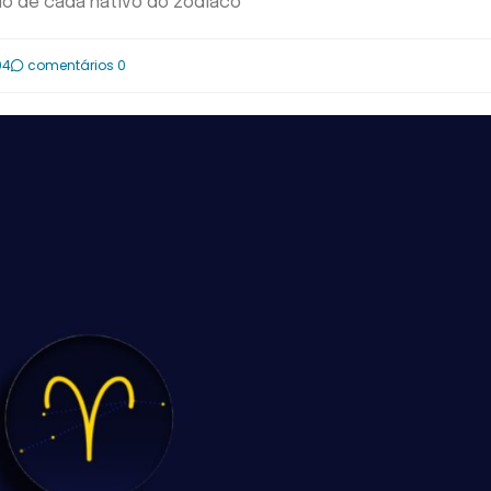
do de cada nativo do zodíaco
04
comentários 0