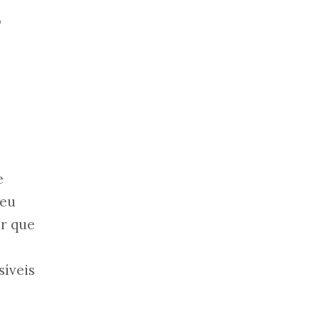
o
e
seu
ar que
síveis