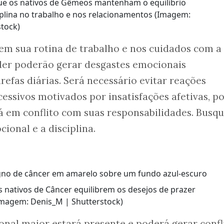
ue os nativos de Gêmeos mantenham o equilíbrio
iplina no trabalho e nos relacionamentos (Imagem:
tock)
em sua rotina de trabalho e nos cuidados com a
oder poderão gerar desgastes emocionais
arefas diárias. Será necessário evitar reações
essivos motivados por insatisfações afetivas, po
á em conflito com suas responsabilidades. Busq
ional e a disciplina.
s nativos de Câncer equilibrem os desejos de prazer
Imagem: Denis_M | Shutterstock)
nal maior estará presente e poderá gerar confl