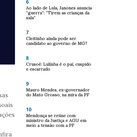
6
Ao lado de Lula, Janones anuncia
“guerra”: “Tirem as crianças da
sala”
7
Cleitinho ainda pode ser
candidato ao governo de MG?
8
Crusoé: Lulinha é o pai, cuspido
e escarrado
9
Mauro Mendes, ex-governador
sas
do Mato Grosso, na mira da PF
soais
10
uações
Mendonça se reúne com
ministro da Justiça e AGU em
meio a tensão com a PF
nfira