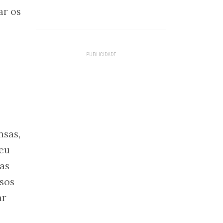
ar os
nsas,
seu
as
sos
ar