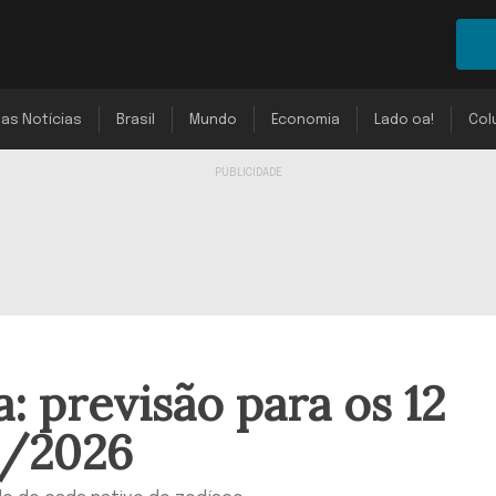
mas Notícias
Brasil
Mundo
Economia
Lado oa!
Col
: previsão para os 12
4/2026