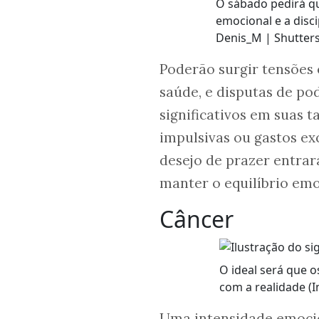
O sábado pedirá q
emocional e a disc
Denis_M | Shutters
Poderão surgir tensões 
saúde, e disputas de p
significativos em suas t
impulsivas ou gastos exc
desejo de prazer entrar
manter o equilíbrio emoc
Câncer
O ideal será que o
com a realidade (
Uma intensidade emocio