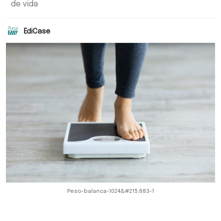
de vida
EdiCase
Peso-balanca-1024&#215;683-1