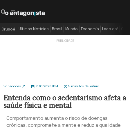
Últimas Notícias
Brasil
Mundo
Economia
Lado oa!
Colu
Crusoé
Variedades
10.03.2026 11:34
5 minutos de leitura
Entenda como o sedentarismo afeta a
saúde física e mental
Comportamento aumenta o risco de doenças
crônicas, compromete a mente e reduz a qualidade