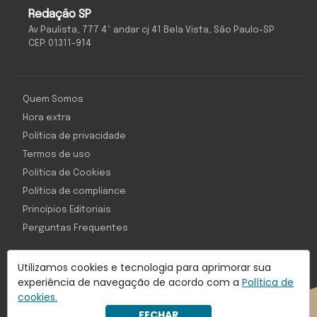
Redação SP
Av Paulista, 777 4º andar cj 41 Bela Vista, São Paulo-SP
CEP: 01311-914
Quem Somos
Hora extra
Política de privacidade
Termos de uso
Política de Cookies
Política de compliance
Princípios Editoriais
Perguntas Frequentes
Utilizamos cookies e tecnologia para aprimorar sua
experiência de navegação de acordo com a
Política de
Com inteligência e tecnologia:
cookies.
Object1ve - Marketing Solution
FECHAR