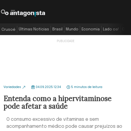
Últimas Notícias
Brasil
Mundo
Economia
Lado oa!
Colu
Crusoé
Variedades
04.09.2025 12:34
5 minutos de leitura
Entenda como a hipervitaminose
pode afetar a saúde
O consumo excessivo de vitaminas e sem
acompanhamento médico pode causar prejuízos ao