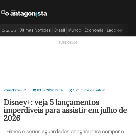
Últimas Notícias
Brasil
Mundo
Economia
Lado oa!
Colu
Crusoé
Variedades
03.07.2026 12:34
5 minutos de leitura
Disney+: veja 5 lançamentos
imperdíveis para assistir em julho de
2026
Filmes e séries aguardados chegam para compor o