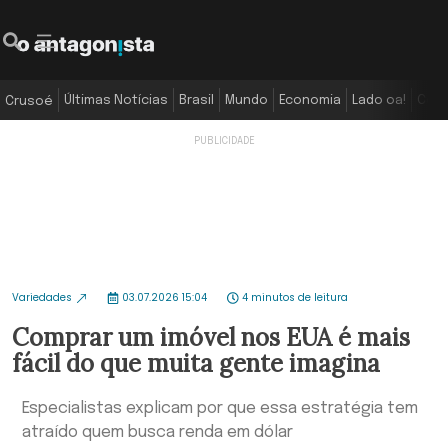
Últimas Notícias
Brasil
Mundo
Economia
Lado oa!
Colu
Crusoé
Variedades
03.07.2026 15:04
4 minutos de leitura
Comprar um imóvel nos EUA é mais
fácil do que muita gente imagina
Especialistas explicam por que essa estratégia tem
atraído quem busca renda em dólar