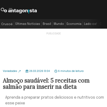
Últimas Notícias
Brasil
Mundo
Economia
Lado oa!
Colu
Crusoé
Variedades
26.03.2026 13:04
6 minutos de leitura
Almoço saudável: 5 receitas com
salmão para inserir na dieta
Aprenda a preparar pratos deliciosos e nutritivos com
esse peixe