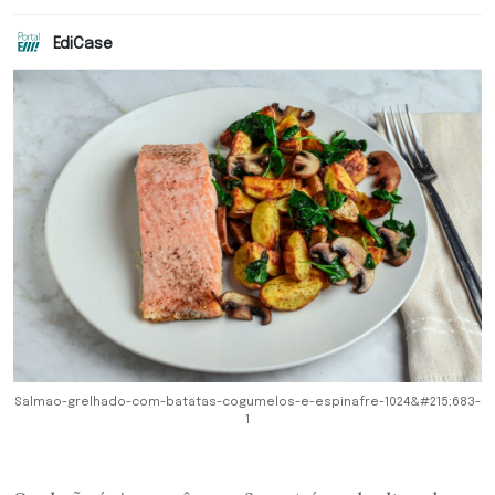
EdiCase
Salmao-grelhado-com-batatas-cogumelos-e-espinafre-1024&#215;683-
1