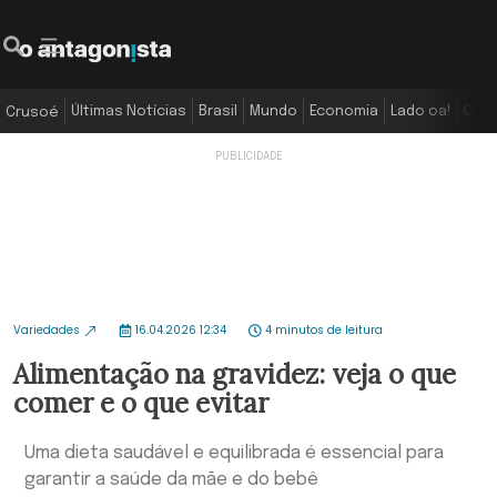
Últimas Notícias
Brasil
Mundo
Economia
Lado oa!
Colu
Crusoé
Variedades
16.04.2026 12:34
4 minutos de leitura
Alimentação na gravidez: veja o que
comer e o que evitar
Uma dieta saudável e equilibrada é essencial para
garantir a saúde da mãe e do bebê