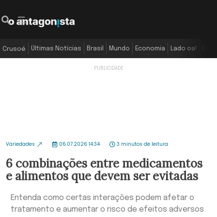
Últimas Notícias
Brasil
Mundo
Economia
Lado oa!
Colu
Crusoé
Variedades
06.07.2026 14:34
3 minutos de leitura
6 combinações entre medicamentos
e alimentos que devem ser evitadas
Entenda como certas interações podem afetar o
tratamento e aumentar o risco de efeitos adversos