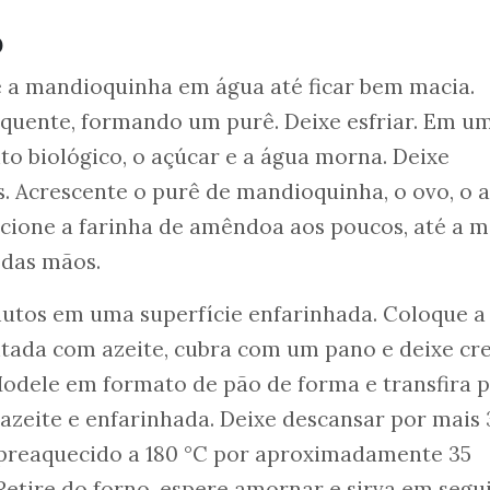
o
 a mandioquinha em água até ficar bem macia.
 quente, formando um purê. Deixe esfriar. Em u
nto biológico, o açúcar e a água morna. Deixe
. Acrescente o purê de mandioquinha, o ovo, o a
dicione a farinha de amêndoa aos poucos, até a 
 das mãos.
nutos em uma superfície enfarinhada. Coloque a
tada com azeite, cubra com um pano e deixe cr
Modele em formato de pão de forma e transfira 
zeite e enfarinhada. Deixe descansar por mais 
 preaquecido a 180 °C por aproximadamente 35
Retire do forno, espere amornar e sirva em segu