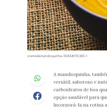
cremedemandioquinha-1024&#215;683-1
Whastapp
A mandioquinha, també
versátil, saboroso e nut
carboidratos de boa qua
Facebook
opção saudável para que
Incorporá-la na rotina a