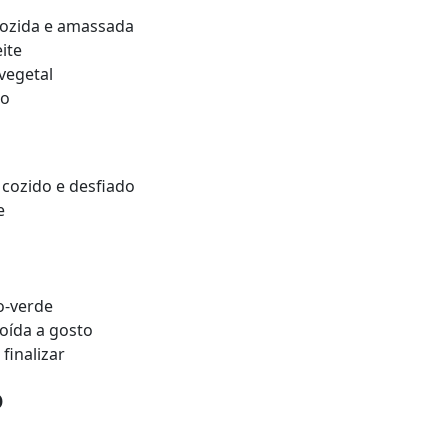
cozida e amassada
ite
 vegetal
to
cozido e desfiado
e
o-verde
oída a gosto
finalizar
o