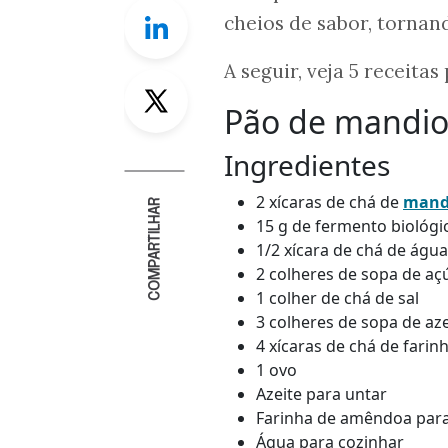
Linkedin
cheios de sabor, tornan
A seguir, veja 5 receita
Twitter
Pão de mandi
Ingredientes
2 xícaras de chá de
mand
COMPARTILHAR
15 g de fermento biológi
1/2 xícara de chá de águ
2 colheres de sopa de aç
1 colher de chá de sal
3 colheres de sopa de aze
4 xícaras de chá de fari
1 ovo
Azeite para untar
Farinha de amêndoa para
Água para cozinhar