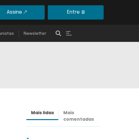
Assine
Entre
unistas
Newsletter
Mais lidas
Mais
Últimas
comentadas
notícias