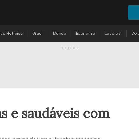
mas Notícias
Brasil
Mundo
Economia
Lado oa!
Col
as e saudáveis com