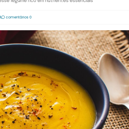
sse legume rico em nutrientes essenciais
4
comentários 0