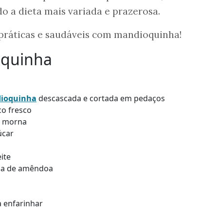
do a dieta mais variada e prazerosa.
s práticas e saudáveis com mandioquinha!
oquinha
ioquinha
descascada e cortada em pedaços
co fresco
a morna
úcar
ite
nha de amêndoa
 enfarinhar