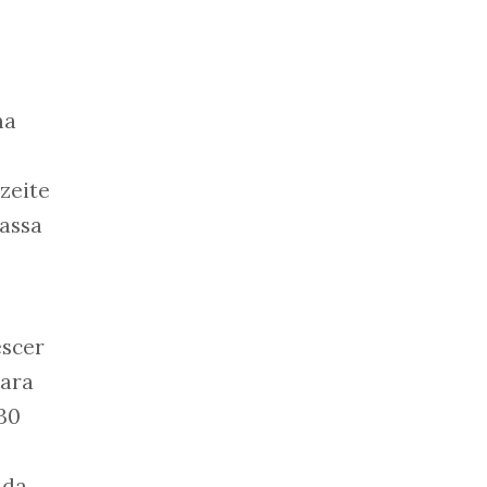
ma
zeite
massa
escer
para
30
ida.