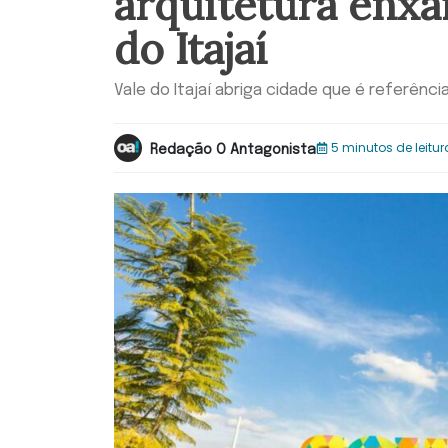
arquitetura enxa
do Itajaí
Vale do Itajaí abriga cidade que é referênci
5 minutos de leitur
Redação O Antagonista