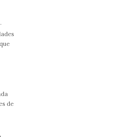
-
dades
 que
ada
es de