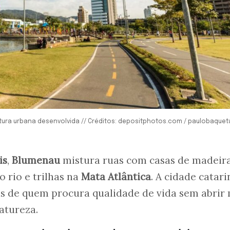
utura urbana desenvolvida // Créditos: depositphotos.com / paulobaquet
is
,
Blumenau
mistura ruas com casas de madeira
do rio e trilhas na
Mata Atlântica
. A cidade catar
as de quem procura qualidade de vida sem abrir
atureza.