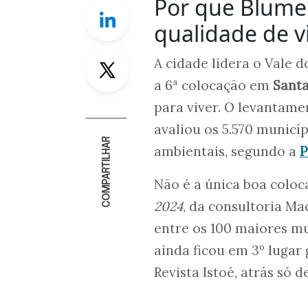
Por que Blumen
Linkedin
qualidade de v
Twitter
A cidade lidera o Vale d
a 6ª colocação em
Santa
para viver. O levantam
avaliou os 5.570 municíp
COMPARTILHAR
ambientais, segundo a
P
Não é a única boa colo
2024
, da consultoria Ma
entre os 100 maiores mu
ainda ficou em 3º lugar
Revista Istoé, atrás só 