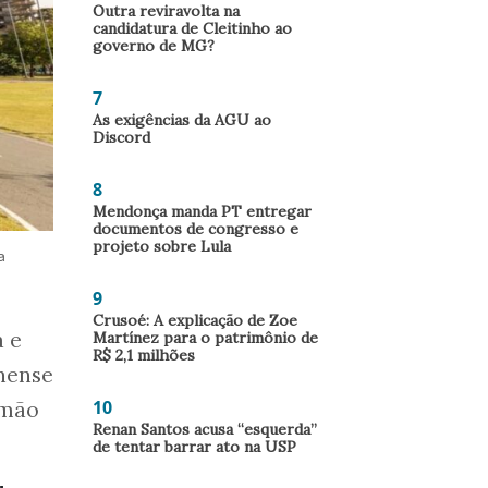
Outra reviravolta na
candidatura de Cleitinho ao
governo de MG?
7
As exigências da AGU ao
Discord
8
Mendonça manda PT entregar
documentos de congresso e
projeto sobre Lula
a
9
Crusoé: A explicação de Zoe
 e
Martínez para o patrimônio de
R$ 2,1 milhões
inense
10
 mão
Renan Santos acusa “esquerda”
de tentar barrar ato na USP