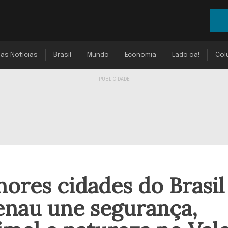
mas Notícias
Brasil
Mundo
Economia
Lado oa!
Col
hores cidades do Brasil
enau une segurança,