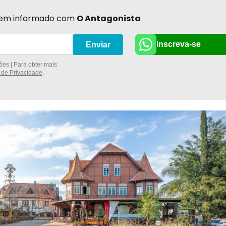
r bem informado com
O Antagonista
Inscreva-se
Enviar
es | Para obter mais
a de Privacidade
.