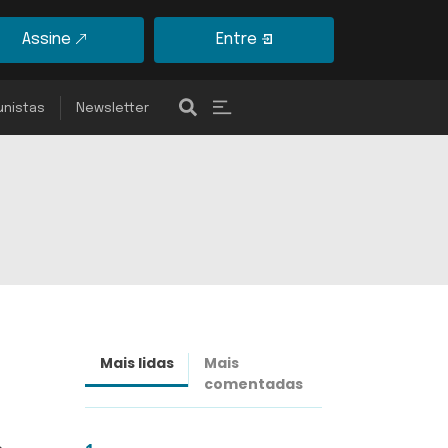
Assine
Entre
unistas
Newsletter
Mais lidas
Mais
Últimas
comentadas
notícias