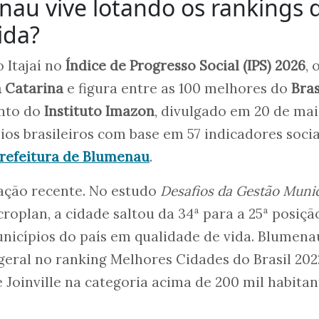
au vive lotando os rankings 
ida?
o Itajaí no
Índice de Progresso Social (IPS) 2026
, 
 Catarina
e figura entre as 100 melhores do
Bras
ento do
Instituto Imazon
, divulgado em 20 de mai
ios brasileiros com base em 57 indicadores socia
refeitura de Blumenau
.
cação recente. No estudo
Desafios da Gestão Munic
croplan, a cidade saltou da 34ª para a 25ª posiçã
nicípios do país em qualidade de vida. Blumena
 geral no ranking Melhores Cidades do Brasil 202
de Joinville na categoria acima de 200 mil habitan