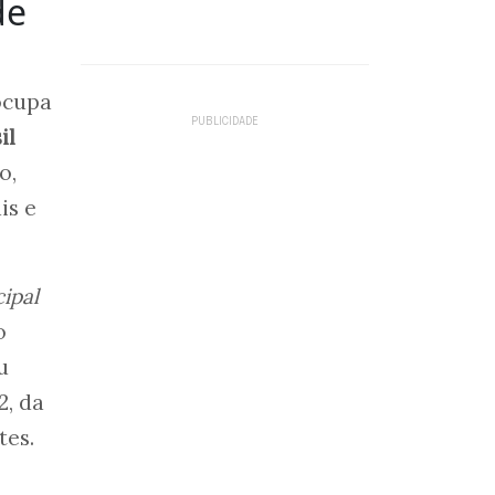
de
ocupa
il
o,
is e
ipal
o
u
2, da
tes.