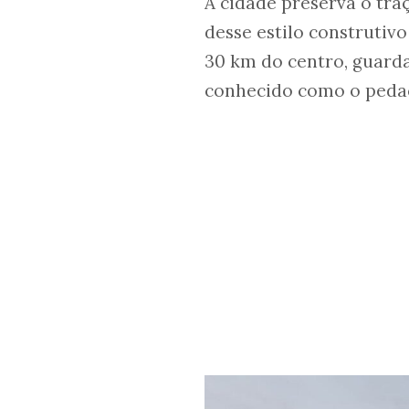
A cidade preserva o tr
desse estilo construtiv
30 km do centro, guarda
conhecido como o peda