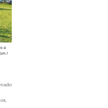
do a
com /
erado
os,