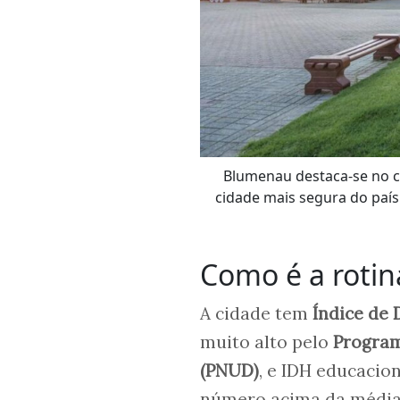
Blumenau destaca-se no co
cidade mais segura do país
Como é a roti
A cidade tem
Índice de
muito alto pelo
Program
(PNUD)
, e IDH educacion
número acima da média 