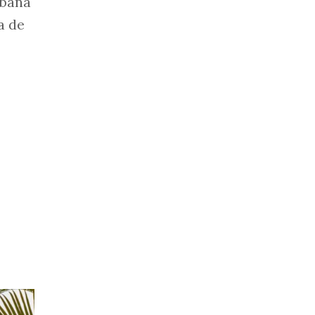
rbana
ca de