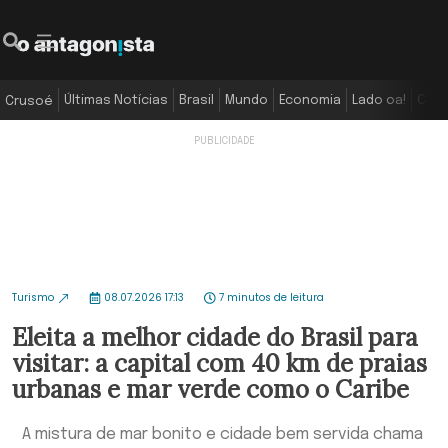
Últimas Notícias
Brasil
Mundo
Economia
Lado oa!
Colu
Crusoé
Turismo
08.07.2026 17:13
7 minutos de leitura
Eleita a melhor cidade do Brasil para
visitar: a capital com 40 km de praias
urbanas e mar verde como o Caribe
A mistura de mar bonito e cidade bem servida chama