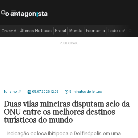
Últimas Notícias
Brasil
Mundo
Economia
Lado oa!
Colu
Crusoé
Turismo
05.07.2026 12:03
5 minutos de leitura
Duas vilas mineiras disputam selo da
ONU entre os melhores destinos
turísticos do mundo
Indicação coloca Ibitipoca e Delfinópolis em uma