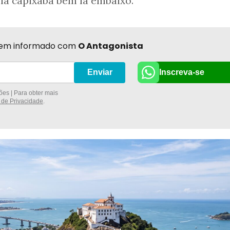
la capixaba bem lá embaixo.
r bem informado com
O Antagonista
Inscreva-se
Enviar
es | Para obter mais
a de Privacidade
.