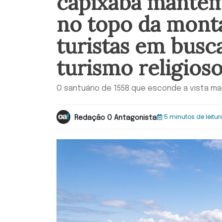
capixaba mantém
no topo da monta
turistas em busc
turismo religios
O santuário de 1558 que esconde a vista mai
5 minutos de leitur
Redação O Antagonista