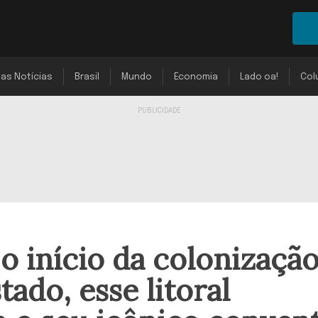
mas Notícias
Brasil
Mundo
Economia
Lado oa!
Col
o início da colonizaçã
ado, esse litoral