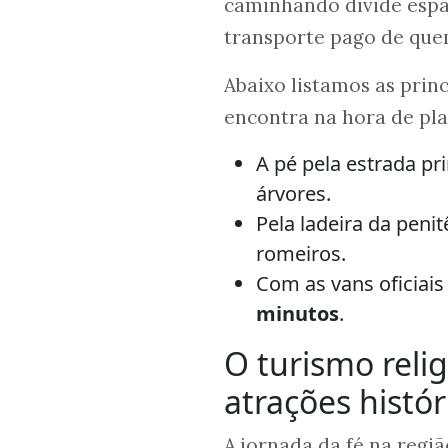
caminhando divide espa
transporte pago de que
Abaixo listamos as princ
encontra na hora de pla
A pé pela estrada pr
árvores.
Pela ladeira da peni
romeiros.
Com as vans oficia
minutos
.
O turismo relig
atrações histór
A jornada da fé na regi