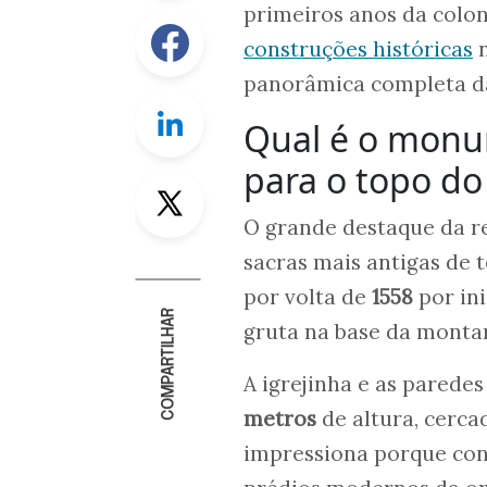
primeiros anos da colo
Facebook
construções históricas
n
panorâmica completa das
Linkedin
Qual é o monu
para o topo do
Twitter
O grande destaque da r
sacras mais antigas de 
por volta de
1558
por ini
COMPARTILHAR
gruta na base da montan
A igrejinha e as pared
metros
de altura, cerca
impressiona porque con