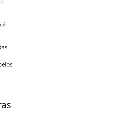
 o
ocê
das
pelos
ras