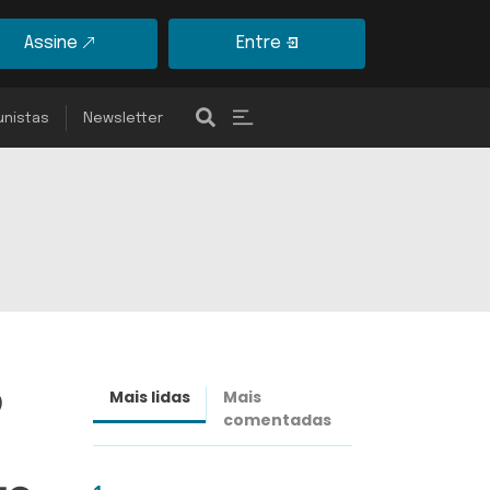
Assine
Entre
unistas
Newsletter
o
Mais lidas
Mais
Últimas
comentadas
notícias