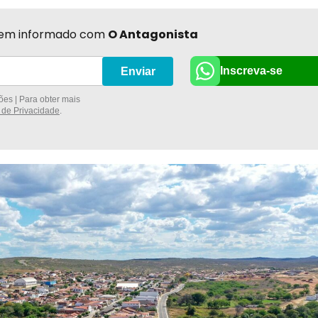
r bem informado com
O Antagonista
Inscreva-se
Enviar
es | Para obter mais
a de Privacidade
.