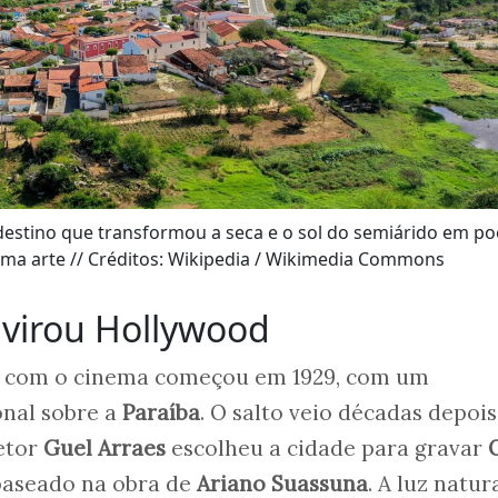
destino que transformou a seca e o sol do semiárido em po
tima arte // Créditos: Wikipedia / Wikimedia Commons
 virou Hollywood
s com o cinema começou em 1929, com um
onal sobre a
Paraíba
. O salto veio décadas depois
retor
Guel Arraes
escolheu a cidade para gravar
 baseado na obra de
Ariano Suassuna
. A luz natur