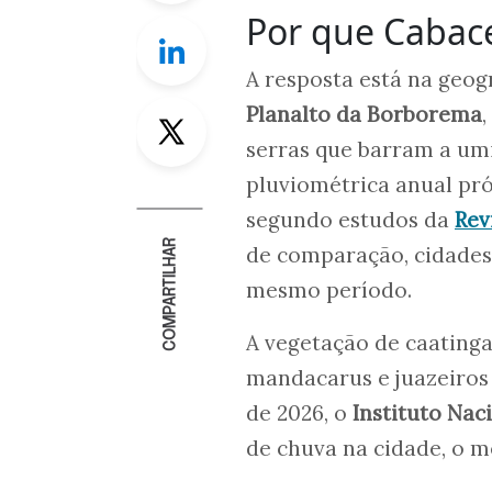
Por que Cabace
Linkedin
A resposta está na geogr
Twitter
Planalto da Borborema
serras que barram a umi
pluviométrica anual pr
segundo estudos da
Rev
COMPARTILHAR
de comparação, cidades
mesmo período.
A vegetação de caatinga
mandacarus e juazeiros
de 2026, o
Instituto Nac
de chuva na cidade, o m