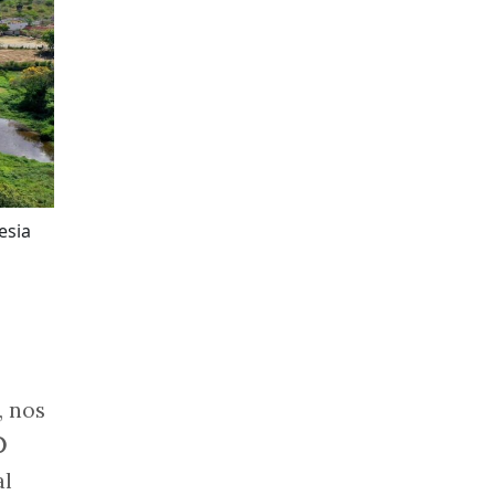
esia
, nos
O
al