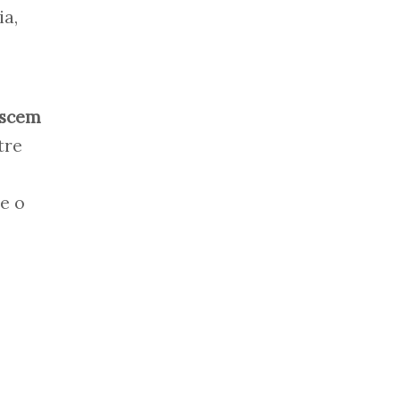
ia,
scem
tre
e o