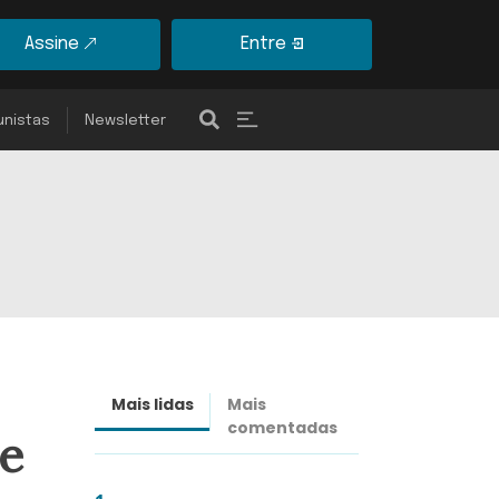
Assine
Entre
unistas
Newsletter
Mais lidas
Mais
Últimas
comentadas
notícias
se