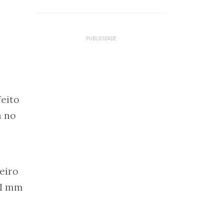
feito
m no
eiro
 1 mm