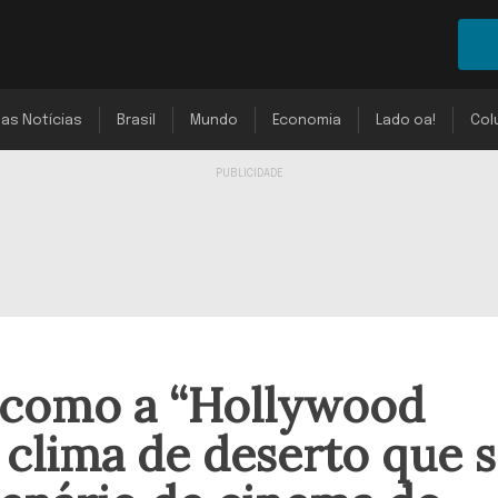
mas Notícias
Brasil
Mundo
Economia
Lado oa!
Col
a como a “Hollywood
clima de deserto que 