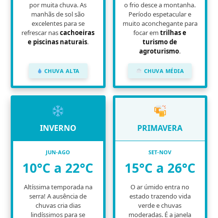
por muita chuva. As
o frio desce a montanha.
manhãs de sol são
Período espetacular e
excelentes para se
muito aconchegante para
refrescar nas
cachoeiras
focar em
trilhas e
e piscinas naturais
.
turismo de
agroturismo
.
CHUVA ALTA
CHUVA MÉDIA
INVERNO
PRIMAVERA
JUN-AGO
SET-NOV
10°C a 22°C
15°C a 26°C
Altíssima temporada na
O ar úmido entra no
serra! A ausência de
estado trazendo vida
chuvas cria dias
verde e chuvas
lindíssimos para se
moderadas. É a janela