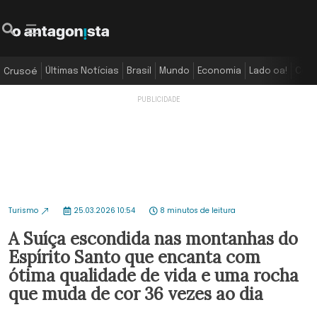
Últimas Notícias
Brasil
Mundo
Economia
Lado oa!
Colu
Crusoé
Turismo
25.03.2026 10:54
8 minutos de leitura
A Suíça escondida nas montanhas do
Espírito Santo que encanta com
ótima qualidade de vida e uma rocha
que muda de cor 36 vezes ao dia