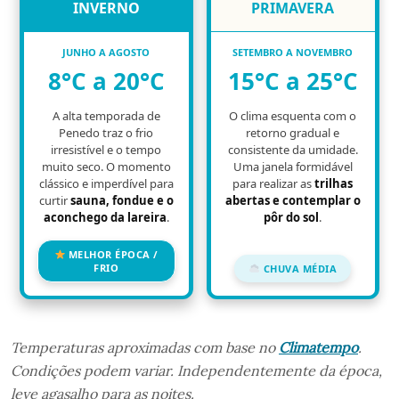
INVERNO
PRIMAVERA
JUNHO A AGOSTO
SETEMBRO A NOVEMBRO
8°C a 20°C
15°C a 25°C
A alta temporada de
O clima esquenta com o
Penedo traz o frio
retorno gradual e
irresistível e o tempo
consistente da umidade.
muito seco. O momento
Uma janela formidável
clássico e imperdível para
para realizar as
trilhas
curtir
sauna, fondue e o
abertas e contemplar o
aconchego da lareira
.
pôr do sol
.
MELHOR ÉPOCA /
FRIO
CHUVA MÉDIA
Temperaturas aproximadas com base no
Climatempo
.
Condições podem variar. Independentemente da época,
leve agasalho para as noites.