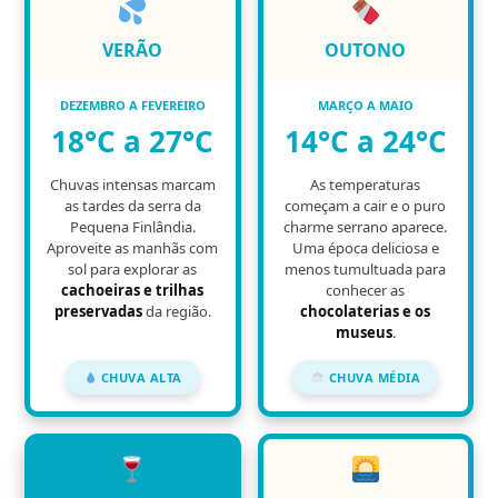
VERÃO
OUTONO
DEZEMBRO A FEVEREIRO
MARÇO A MAIO
18°C a 27°C
14°C a 24°C
Chuvas intensas marcam
As temperaturas
as tardes da serra da
começam a cair e o puro
Pequena Finlândia.
charme serrano aparece.
Aproveite as manhãs com
Uma época deliciosa e
sol para explorar as
menos tumultuada para
cachoeiras e trilhas
conhecer as
preservadas
da região.
chocolaterias e os
museus
.
CHUVA ALTA
CHUVA MÉDIA