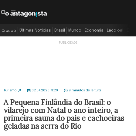
Últimas Notícias
Brasil
Mundo
Economia
Lado oa!
Colu
Crusoé
Turismo
02.04.2026 13:29
9 minutos de leitura
A Pequena Finlândia do Brasil: o
vilarejo com Natal o ano inteiro, a
primeira sauna do país e cachoeiras
geladas na serra do Rio