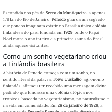
Escondida nos pés da
Serra da Mantiqueira
, a apenas
178 km do Rio de Janeiro,
Penedo
guarda um segredo
que poucos imaginam existir no Brasil: a única colônia
finlandesa do país, fundada em
1929
, onde o Papai
Noel mora o ano inteiro e a primeira sauna do Brasil
ainda aquece visitantes.
Como um sonho vegetariano criou
a Finlândia brasileira
A história de Penedo começa com um sonho, no
sentido literal da palavra.
Toivo Uuskallio
, agrônomo
finlandês, afirmou ter recebido uma mensagem divina
pedindo que fundasse uma colônia utópica nos
trópicos, baseada no vegetarianismo, no naturalismo e
na vida em comunidade. Em
28 de janeiro de 1929
, a
escritura da
Fazenda Penedo
, no então distrito de