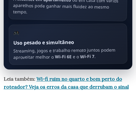
ou em casa com vários
aparelhos pode ganhar mais fluidez ao mesmo
tempo.
Uso pesado e simultâneo
Streaming, jogos e trabalho remoto juntos podem
.
Wi-Fi 7
e o
Wi-Fi 6E
aproveitar melhor o
Leia também:
Wi-fi ruim no quarto e bom perto do
roteador? Veja os erros da casa que derrubam o sinal