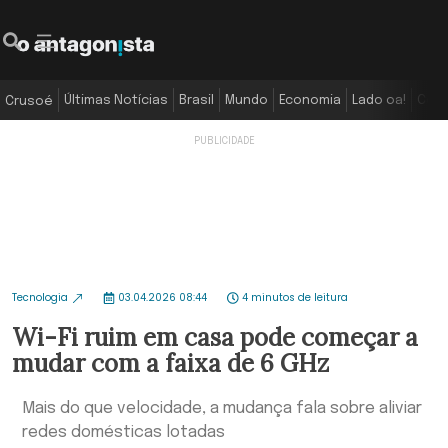
Últimas Notícias
Brasil
Mundo
Economia
Lado oa!
Colu
Crusoé
Tecnologia
03.04.2026 08:44
4 minutos de leitura
Wi-Fi ruim em casa pode começar a
mudar com a faixa de 6 GHz
Mais do que velocidade, a mudança fala sobre aliviar
redes domésticas lotadas