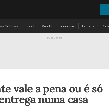
mas Notícias
Brasil
Mundo
Economia
Lado oa!
Col
te vale a pena ou é só
a entrega numa casa