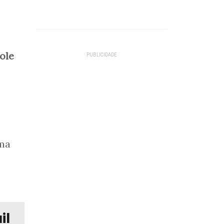
ole
uma
il