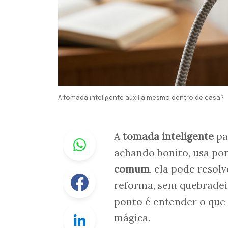
A tomada inteligente auxilia mesmo dentro de casa?
Whastapp
A
tomada inteligente
pa
achando bonito, usa po
comum
, ela pode resol
Facebook
reforma, sem quebradei
ponto é entender o que 
Linkedin
mágica.