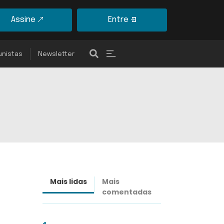
Assine
Entre
unistas
Newsletter
Mais lidas
Mais
Últimas
comentadas
notícias