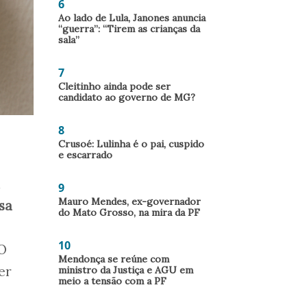
6
Ao lado de Lula, Janones anuncia
“guerra”: “Tirem as crianças da
sala”
7
Cleitinho ainda pode ser
candidato ao governo de MG?
8
Crusoé: Lulinha é o pai, cuspido
e escarrado
a
9
Mauro Mendes, ex-governador
sa
do Mato Grosso, na mira da PF
10
 O
Mendonça se reúne com
er
ministro da Justiça e AGU em
meio a tensão com a PF