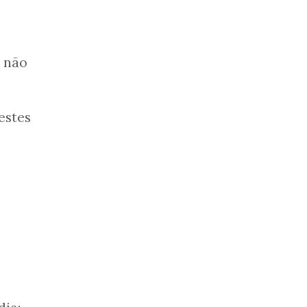
 não
estes
e