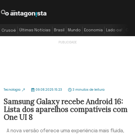
Últimas Notícias
Brasil
Mundo
Economia
Lado oa!
Colu
Crusoé
Tecnologia
09.08.2025 15:23
3 minutos de leitura
Samsung Galaxy recebe Android 16:
Lista dos aparelhos compatíveis com
One UI 8
A nova versão oferece uma experiência mais fluida,