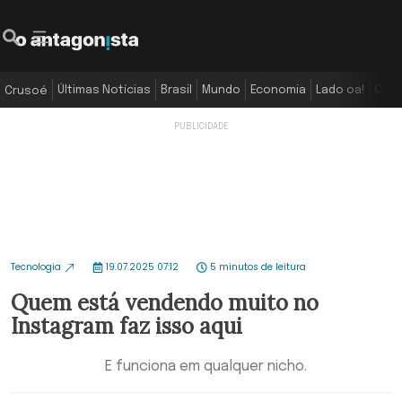
Últimas Notícias
Brasil
Mundo
Economia
Lado oa!
Colu
Crusoé
Tecnologia
19.07.2025 07:12
5 minutos de leitura
Quem está vendendo muito no
Instagram faz isso aqui
E funciona em qualquer nicho.