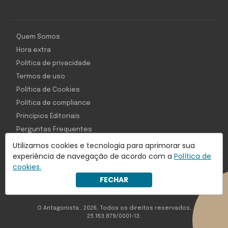
Quem Somos
Hora extra
Política de privacidade
Termos de uso
Política de Cookies
Política de compliance
Princípios Editoriais
Perguntas Frequentes
Utilizamos cookies e tecnologia para aprimorar sua
experiência de navegação de acordo com a
Política de
cookies.
Com inteligência e tecnologia:
FECHAR
Object1ve - Marketing Solution
O Antagonista , 2026, Todos os direitos reservados,
25.163.879/0001-13.