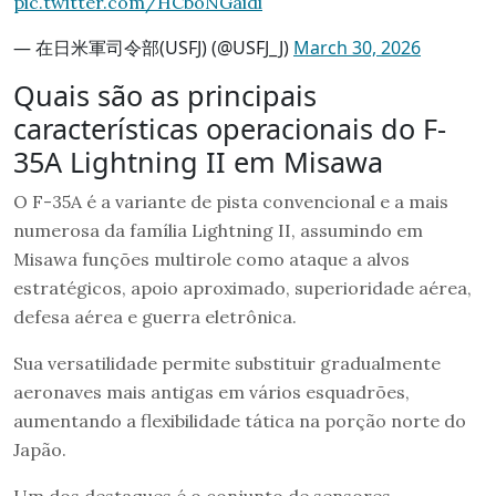
pic.twitter.com/HCboNGaidi
— 在日米軍司令部(USFJ) (@USFJ_J)
March 30, 2026
Quais são as principais
características operacionais do F-
35A Lightning II em Misawa
O F-35A é a variante de pista convencional e a mais
numerosa da família Lightning II, assumindo em
Misawa funções multirole como ataque a alvos
estratégicos, apoio aproximado, superioridade aérea,
defesa aérea e guerra eletrônica.
Sua versatilidade permite substituir gradualmente
aeronaves mais antigas em vários esquadrões,
aumentando a flexibilidade tática na porção norte do
Japão.
Um dos destaques é o conjunto de sensores