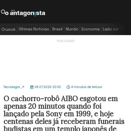
Últimas Notícias
Brasil
Mundo
Economia
Lado oa!
Colu
Crusoé
Tecnologia
06.07.2026 20:03
4 minutos de leitura
O cachorro-robô AIBO esgotou em
apenas 20 minutos quando foi
lançado pela Sony em 1999, e hoje
centenas deles já receberam funerais
budistas em um templo japonês de