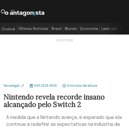
Últimas Notícias
Brasil
Mundo
Economia
Lado oa!
Colu
Crusoé
Tecnologia
04.11.2025 18:39
4 minutos de leitura
Nintendo revela recorde insano
alcançado pelo Switch 2
À medida que a Nintendo avança, é esperado que ela
continue a redefinir as expectativas na indústria de