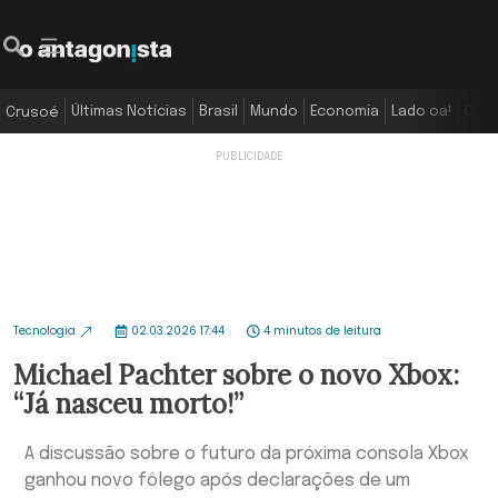
Últimas Notícias
Brasil
Mundo
Economia
Lado oa!
Colu
Crusoé
Tecnologia
02.03.2026 17:44
4 minutos de leitura
Michael Pachter sobre o novo Xbox:
“Já nasceu morto!”
A discussão sobre o futuro da próxima consola Xbox
ganhou novo fôlego após declarações de um