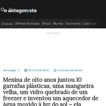
Últimas Notícias
Brasil
Mundo
Economia
Lado oa!
Colu
Crusoé
Tecnologia
03.07.2026 06:53
4 minutos de leitura
Menina de oito anos juntou 10
garrafas plásticas, uma mangueira
velha, um vidro quebrado de um
freezer e inventou um aquecedor de
água movido à luz do sol – ela