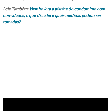
Leia Também:
Vizinho lota a piscina do condomínio com
convidados; o que diz a lei e quais medidas podem ser
tomadas?