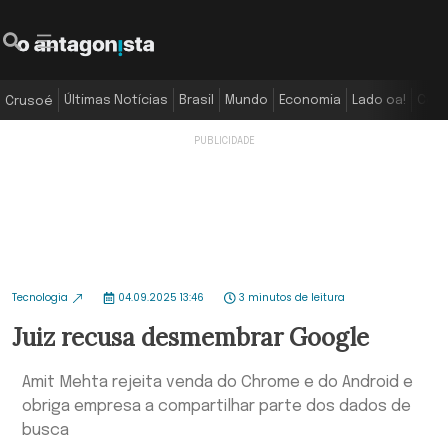
Últimas Notícias
Brasil
Mundo
Economia
Lado oa!
Colu
Crusoé
Tecnologia
04.09.2025 13:46
3 minutos de leitura
Juiz recusa desmembrar Google
Amit Mehta rejeita venda do Chrome e do Android e
obriga empresa a compartilhar parte dos dados de
busca