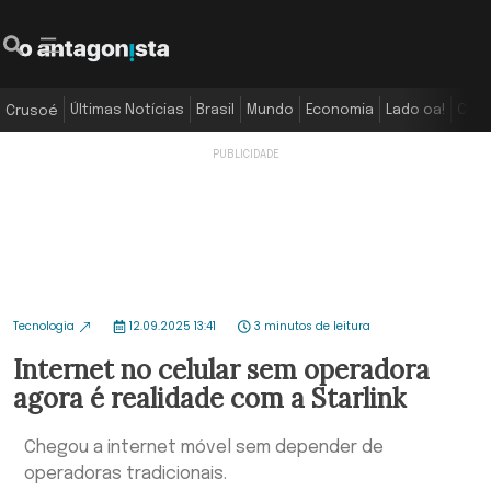
Últimas Notícias
Brasil
Mundo
Economia
Lado oa!
Colu
Crusoé
Tecnologia
12.09.2025 13:41
3 minutos de leitura
Internet no celular sem operadora
agora é realidade com a Starlink
Chegou a internet móvel sem depender de
operadoras tradicionais.