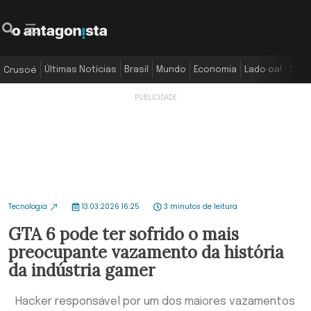
Últimas Notícias
Brasil
Mundo
Economia
Lado oa!
Colu
Crusoé
Tecnologia
13.03.2026 16:25
3 minutos de leitura
GTA 6 pode ter sofrido o mais
preocupante vazamento da história
da indústria gamer
Hacker responsável por um dos maiores vazamentos