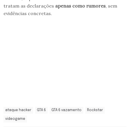
tratam as declarações
apenas como rumores
, sem
evidências concretas.
ataque hacker
GTA 6
GTA 6 vazamento
Rockstar
videogame