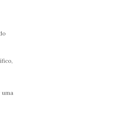
ndo
fico,
r uma