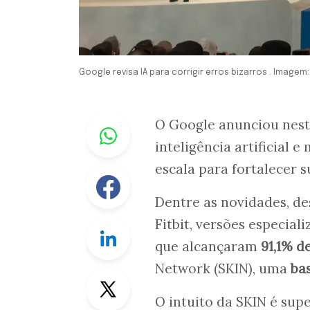
Google revisa IA para corrigir erros bizarros . Image
Whastapp
O Google anunciou nesta
inteligência artificial
escala para fortalecer 
Facebook
Dentre as novidades, d
Fitbit, versões especia
Linkedin
que alcançaram
91,1% d
Network (SKIN), uma
ba
Twitter
O intuito da SKIN é sup