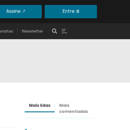
Assine
Entre
unistas
Newsletter
Mais lidas
Mais
Últimas
comentadas
notícias