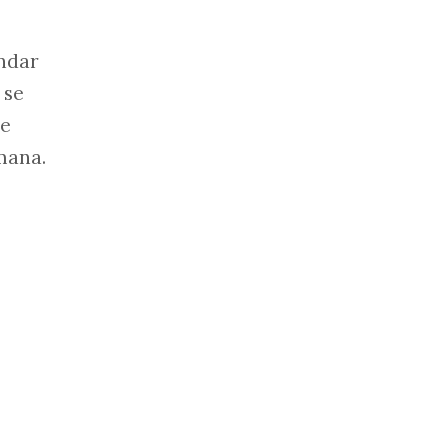
ndar
 se
te
mana.