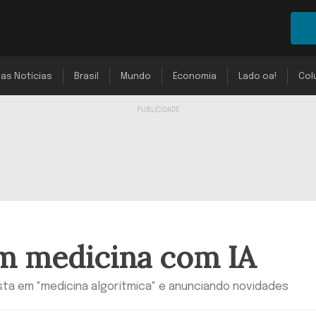
mas Notícias
Brasil
Mundo
Economia
Lado oa!
Col
m medicina com IA
sta em "medicina algorítmica" e anunciando novidades