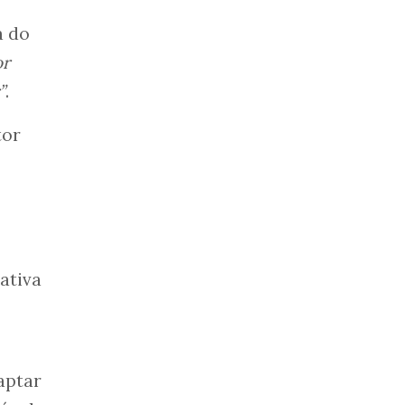
a do
or
”
.
tor
ativa
aptar